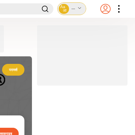
Aa
---
आ
परामर्श
ब्सक्राइब