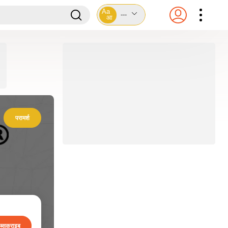
Aa
---
आ
परामर्श
ब्सक्राइब