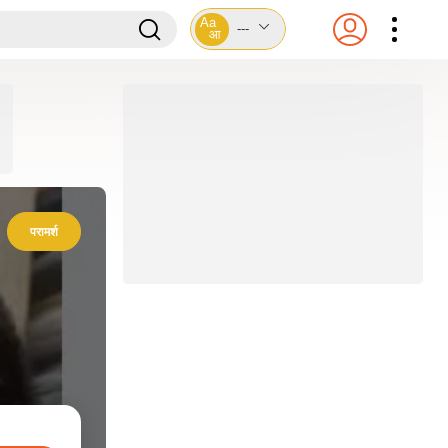
Aa
---
आ
परामर्श