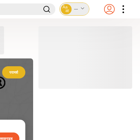
Aa
---
आ
परामर्श
ब्सक्राइब