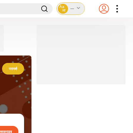
Aa
---
आ
परामर्श
ब्सक्राइब