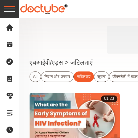
एचआईवी/एड्स
> जटिलताएं
All
निदान और उपचार
जटिलताएं
सूचना
जीवनशैली में बदल
01:23