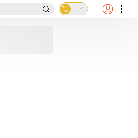
Aa
---
आ