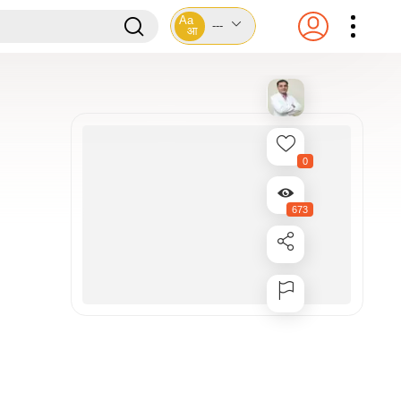
Aa
---
आ
0
673