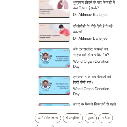
धूम्रपान छोड़ने के बाद फेफड़ों में
कब दिखता है फर्क?
Dr. Abhinav Banerjee
सीओपीडी के पीछे छिपे हैं ये बड़े
कारण!
Dr. Abhinav Banerjee
लंग ट्रांसप्लांट: फेफड़ों का
साइज क्यों होना चाहिए मैच?
World Organ Donation
Day
ट्रांसप्लांट के बाद फेफड़ों को
हेल्दी कैसे रखें?
World Organ Donation
Day
डोनर के फेफड़े निकालने से पहले
डॉक्टर्स क्या देखते हैं?
World Organ Donation
अनियमित श्वास
थेराप्यूटिक
पुरुष
महिला
Day