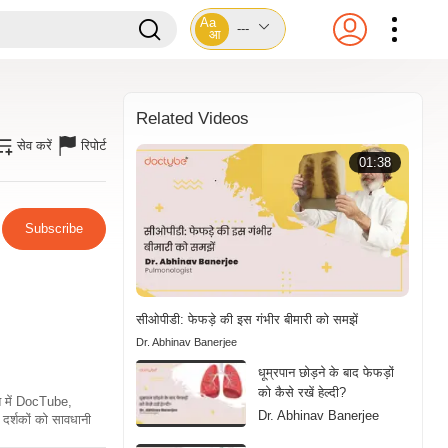
Aa
---
आ
Related Videos
सेव करें
रिपोर्ट
01:38
Subscribe
सीओपीडी: फेफड़े की इस गंभीर बीमारी को समझें
Dr. Abhinav Banerjee
धूम्रपान छोड़ने के बाद फेफड़ों
को कैसे रखें हेल्दी?
ति में DocTube,
Dr. Abhinav Banerjee
दर्शकों को सावधानी