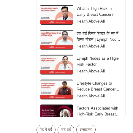
What is High Risk in
Early Breast Cancer?
Health Above All
एक हाई रिस्क फैक्टर के रूप में
लिम्फ नोड्स | Lymph Nodes
as aHigh-Risk Factor
Health Above All
Lymph Nodes as a High-
Risk Factor
Health Above All
Lifestyle Changes to
Reduce Breast Cancer
Risk
Health Above All
Factors Associated with
High-Risk Early Breast
Cancer
Health Above All
पेट में दर्द
पीठ दर्द
असहजता