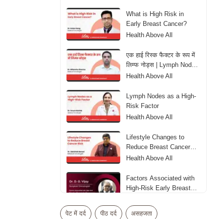
What is High Risk in
Early Breast Cancer?
Health Above All
एक हाई रिस्क फैक्टर के रूप में
लिम्फ नोड्स | Lymph Nodes
as aHigh-Risk Factor
Health Above All
Lymph Nodes as a High-
Risk Factor
Health Above All
Lifestyle Changes to
Reduce Breast Cancer
Risk
Health Above All
Factors Associated with
High-Risk Early Breast
Cancer
Health Above All
पेट में दर्द
पीठ दर्द
असहजता