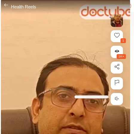
---
Health Reels
1
1K+