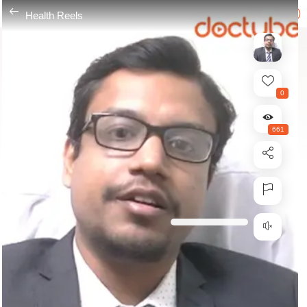
---
Health Reels
0
661