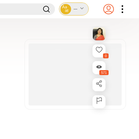
Aa
---
आ
0
571