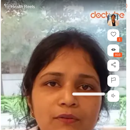
---
Health Reels
1
810