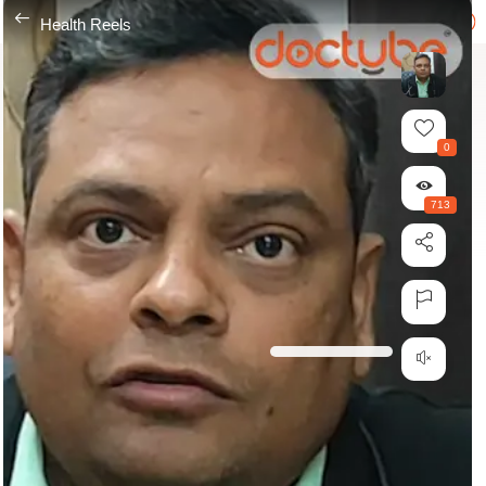
---
Health Reels
0
713