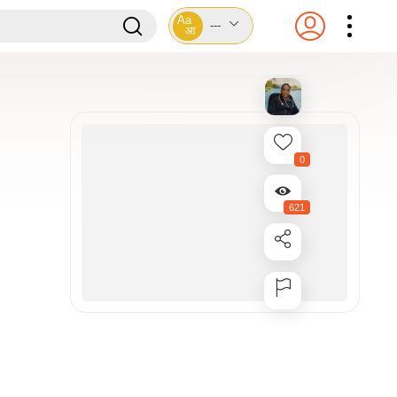
Aa
---
आ
0
621