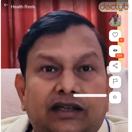
---
Health Reels
0
936