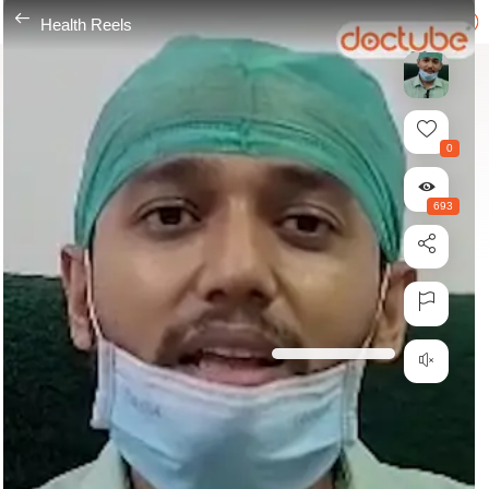
---
Health Reels
0
693