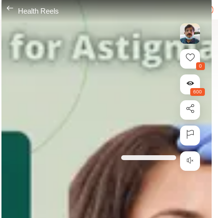
---
Health Reels
0
600