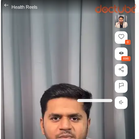
---
Health Reels
0
696