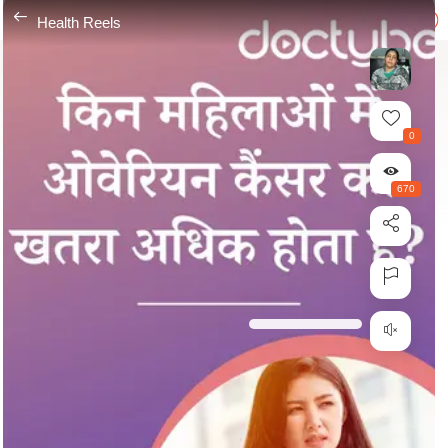
---
Health Reels
0
670