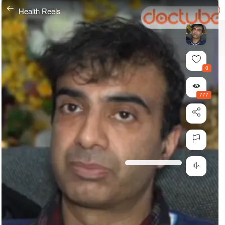
---
Health Reels
0
777