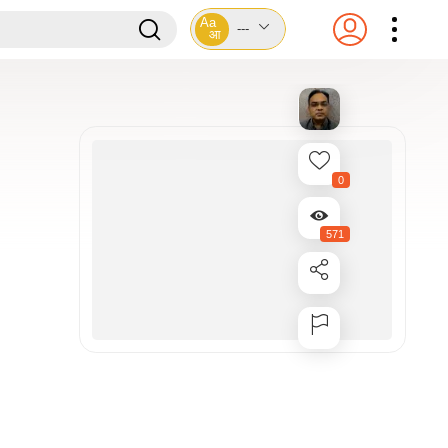
Aa
---
आ
0
571