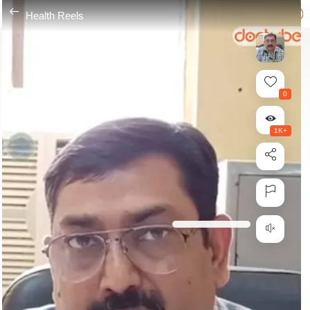
---
Health Reels
0
1K+