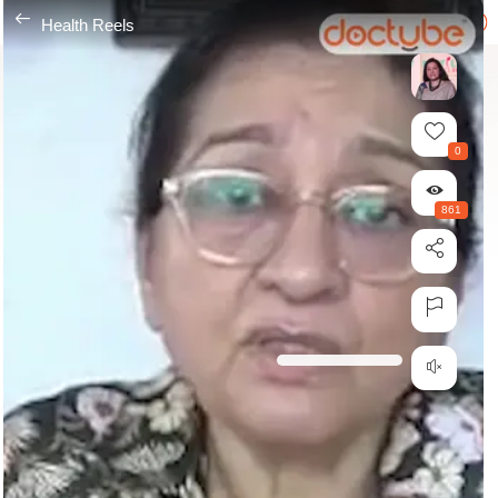
---
Health Reels
0
861