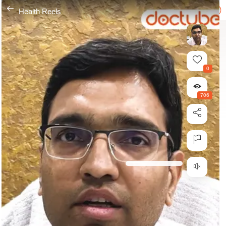
---
Health Reels
0
706