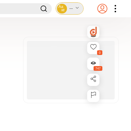
Aa
---
आ
0
747