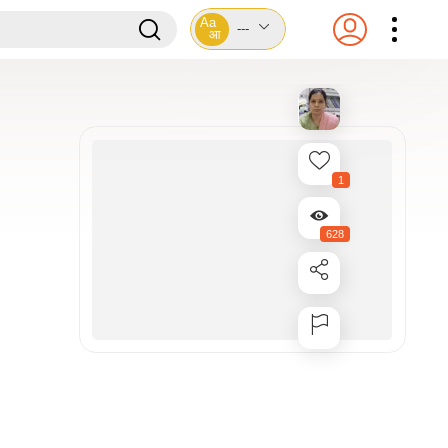
Aa
---
आ
1
628