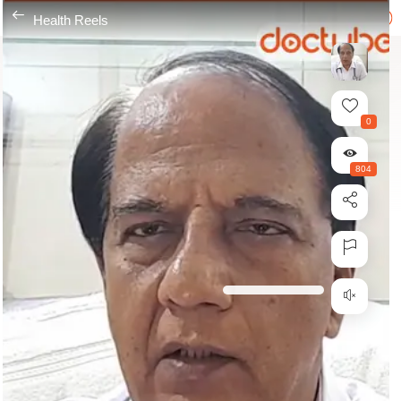
---
Health Reels
0
804