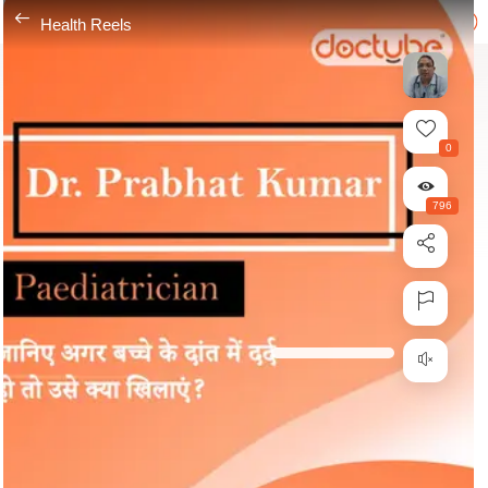
---
Health Reels
0
796