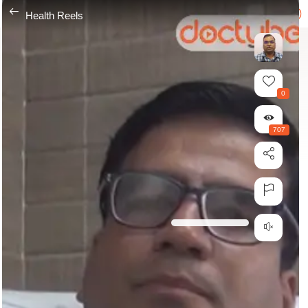
---
Health Reels
0
707