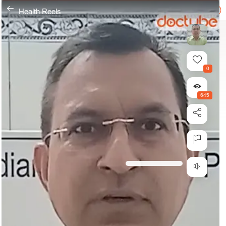
---
Health Reels
0
645