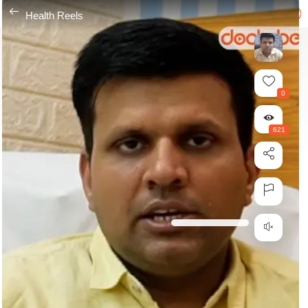
---
Health Reels
0
621