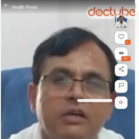
---
Health Reels
0
587