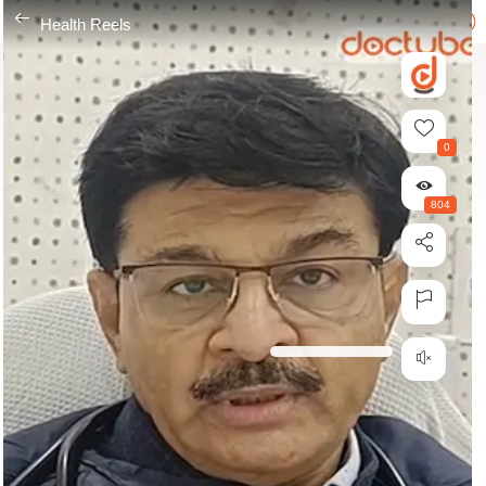
---
Health Reels
0
804