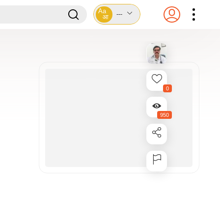
Aa
---
आ
0
950