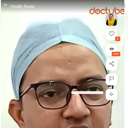
---
Health Reels
0
646