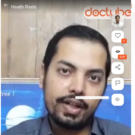
---
Health Reels
0
836