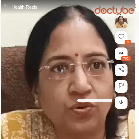
---
Health Reels
0
762