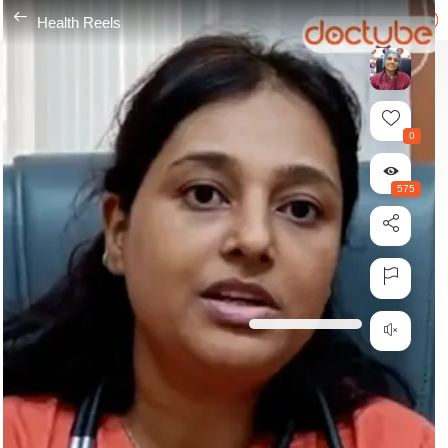
---
Health Reels
0
575