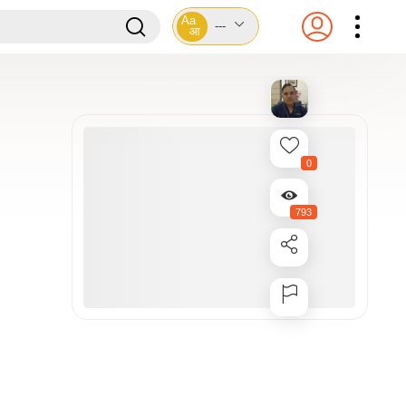
Aa
---
आ
0
793