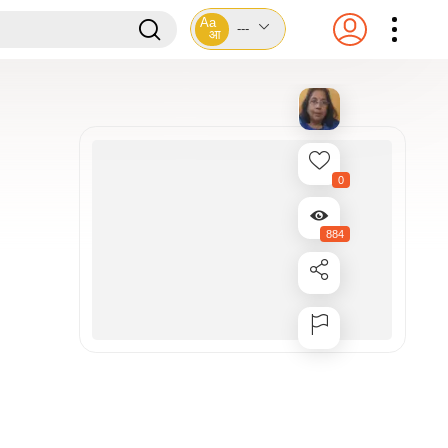
Aa
---
आ
0
884