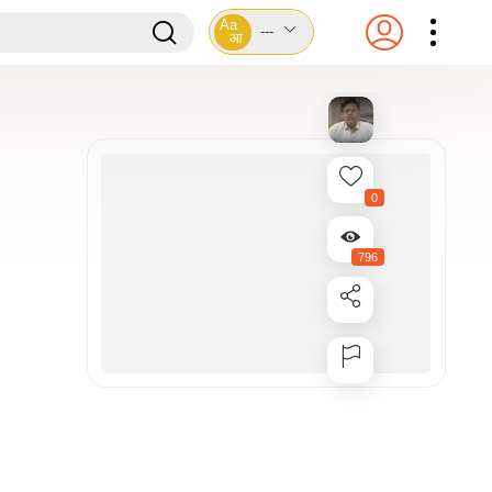
Aa
---
आ
0
796