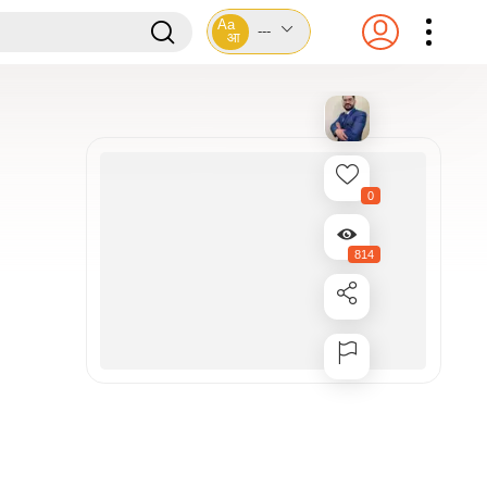
Aa
---
आ
0
814