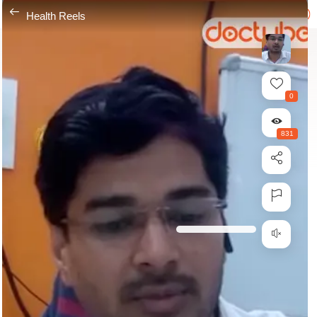
---
Health Reels
0
831