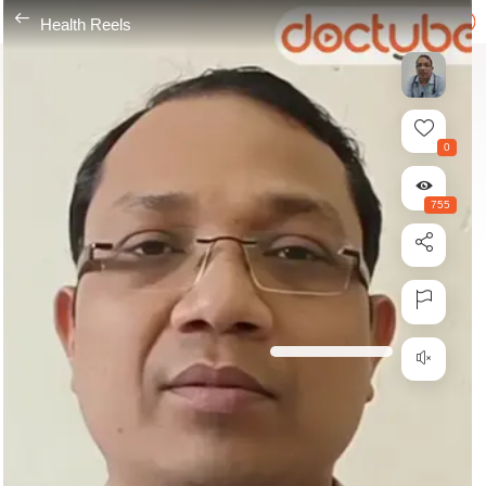
---
Health Reels
0
755