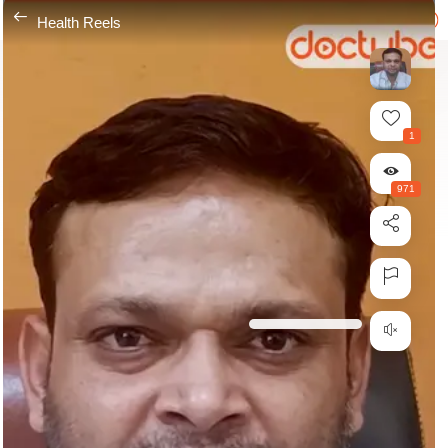
---
Health Reels
1
971