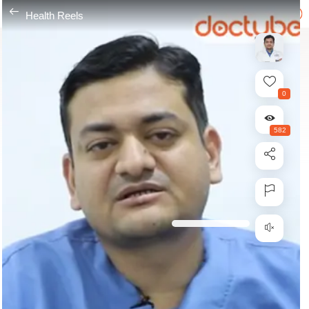
---
Health Reels
0
582