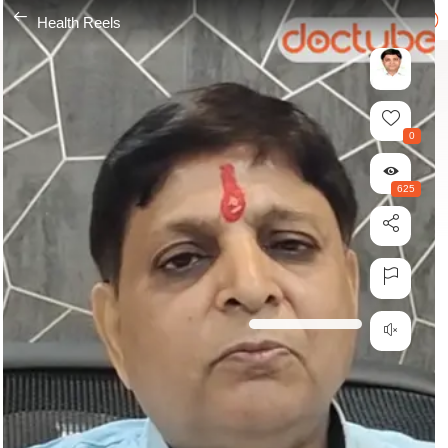
---
Health Reels
0
625