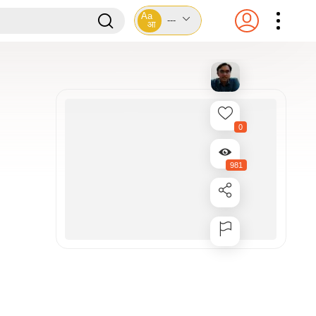
Aa
---
आ
0
981